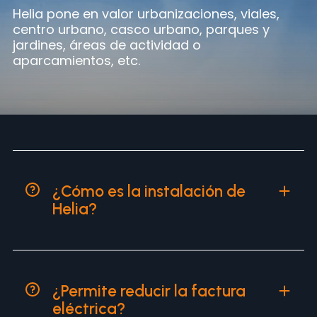
Helia pone en valor urbanizaciones, viales,
centro urbano, casco urbano, parques y
jardines, áreas de actividad o
aparcamientos, etc.
¿Cómo es la instalación de
Helia?
¿Permite reducir la factura
eléctrica?