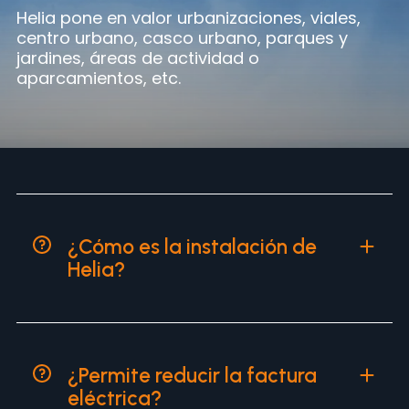
Helia pone en valor urbanizaciones, viales,
centro urbano, casco urbano, parques y
jardines, áreas de actividad o
aparcamientos, etc.
¿Cómo es la instalación de
Helia?
¿Permite reducir la factura
eléctrica?