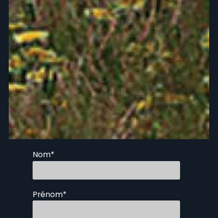
Nom
*
Prénom
*