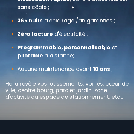
sans câble ;
365 nuits
d’éclairage /an garanties ;
Zéro facture
d'électricité ;
Programmable, personnalisable
et
pilotable
à distance;
Aucune maintenance avant
10 ans
;
Helia révèle vos lotissements, voiries, cœur de
ville, centre bourg, parc et jardin, zone
d'activité ou espace de stationnement, etc…